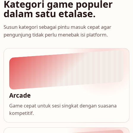
Kategori game populer
dalam satu etalase.
Susun kategori sebagai pintu masuk cepat agar
pengunjung tidak perlu menebak isi platform.
Arcade
Game cepat untuk sesi singkat dengan suasana
kompetitif.