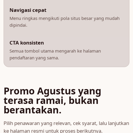
Navigasi cepat
Menu ringkas mengikuti pola situs besar yang mudah
dipindai.
CTA konsisten
Semua tombol utama mengarah ke halaman
pendaftaran yang sama.
Promo Agustus yang
terasa ramai, bukan
berantakan.
Pilih penawaran yang relevan, cek syarat, lalu lanjutkan
ke halaman resmi untuk proses berikutnya.