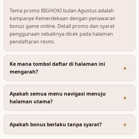
Tema promo BIGHOKI bulan Agustus adalah
kampanye Kemerdekaan dengan penawaran
bonus game online. Detail promo dan syarat
penggunaan sebaiknya dicek pada halaman
pendaftaran resmi.
Ke mana tombol daftar di halaman ini
mengarah?
Apakah semua menu navigasi menuju
halaman utama?
Apakah bonus berlaku tanpa syarat?