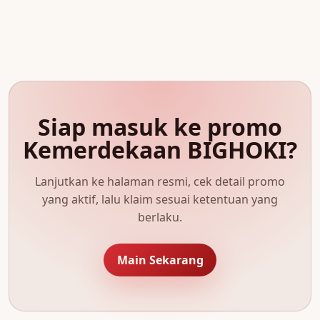
Siap masuk ke promo
Kemerdekaan BIGHOKI?
Lanjutkan ke halaman resmi, cek detail promo
yang aktif, lalu klaim sesuai ketentuan yang
berlaku.
Main Sekarang