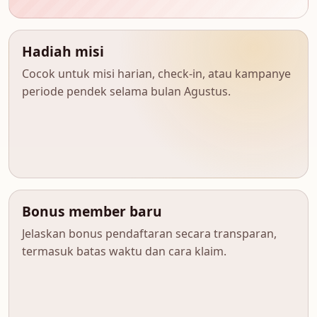
Hadiah misi
Cocok untuk misi harian, check-in, atau kampanye
periode pendek selama bulan Agustus.
Bonus member baru
Jelaskan bonus pendaftaran secara transparan,
termasuk batas waktu dan cara klaim.